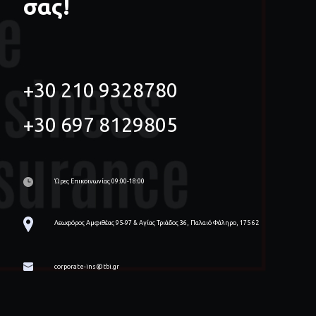
σας!
+30 210 9328780
+30 697 8129805
Ώρες Επικοινωνίας 09:00-18:00
Λεωφόρος Αμφιθέας 95-97 & Αγίας Τριάδος 36, Παλαιό Φάληρο, 175 62
corporate-ins@tbi.gr