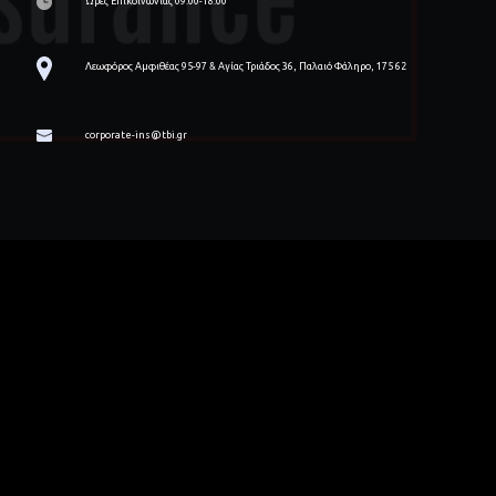
Ώρες Επικοινωνίας 09:00-18:00
Λεωφόρος Αμφιθέας 95-97 & Αγίας Τριάδος 36, Παλαιό Φάληρο, 175 62
corporate-ins@tbi.gr